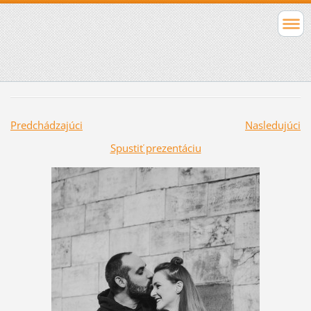
Predchádzajúci
Nasledujúci
Spustiť prezentáciu