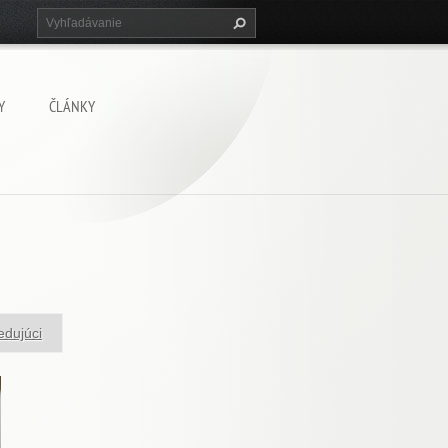
Y
ČLÁNKY
edujúci