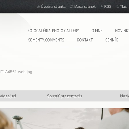
Úvodná stránka
Mapa stránok
RSS
Tlač
FOTOGALÉRIA, PHOTO GALLERY
O MNE
NOVINK
KOMENTY, COMMENTS
KONTAKT
CENNÍK
6F1A4561 web.jpg
ádzajúci
Spustiť prezentáciu
Nasl