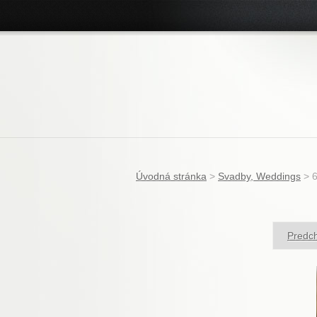
Úvodná stránka
>
Svadby, Weddings
>
Predch