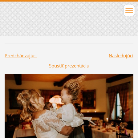
Predchádzajúci
Nasledujúci
Spustiť prezentáciu