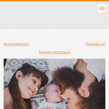
Predchádzajúci
Nasledujúci
Spustiť prezentáciu