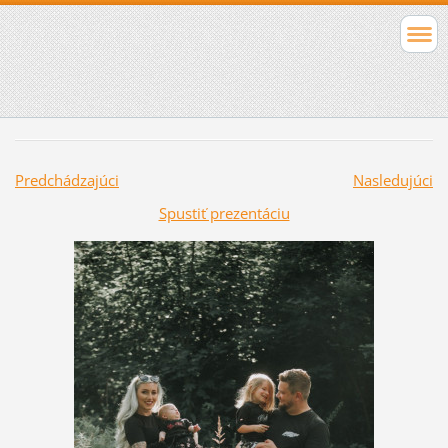
Predchádzajúci
Nasledujúci
Spustiť prezentáciu