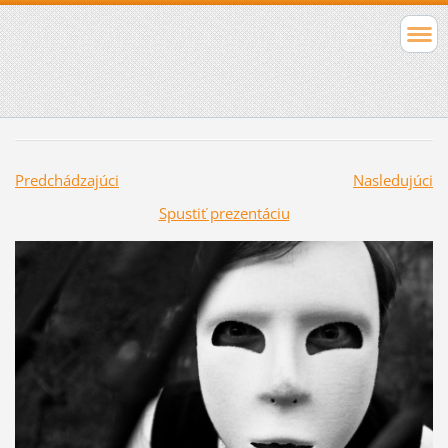
Predchádzajúci
Nasledujúci
Spustiť prezentáciu