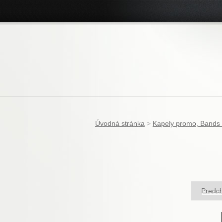
Úvodná stránka
>
Kapely promo, Bands
Predch