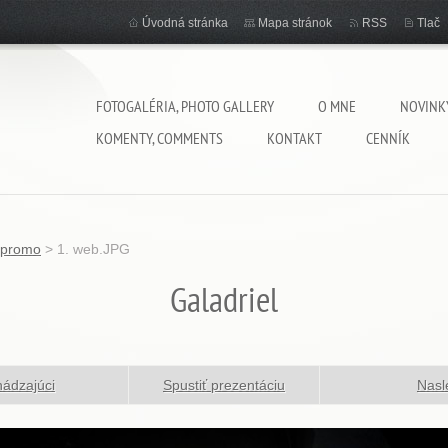
Úvodná stránka
Mapa stránok
RSS
Tlač
FOTOGALÉRIA, PHOTO GALLERY
O MNE
NOVINK
KOMENTY, COMMENTS
KONTAKT
CENNÍK
 promo
>
1. web.JPG
Galadriel
ádzajúci
Spustiť prezentáciu
Nasl