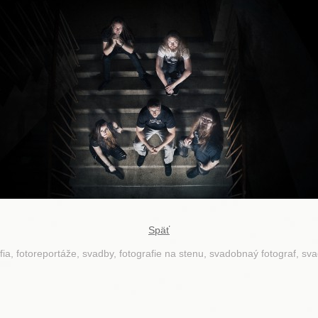
Späť
fia, fotoreportáže, svadby, fotografie na stenu, svadobnaý fotograf, sv