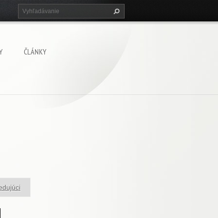
Y
ČLÁNKY
edujúci