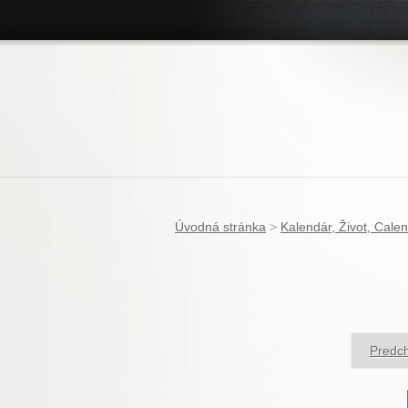
Úvodná stránka
>
Kalendár, Život, Calen
Predch