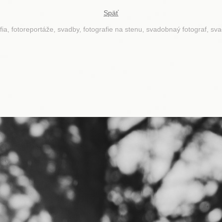
Späť
fia, fotoreportáže, svadby, fotografie na stenu, svadobnaý fotograf, sv