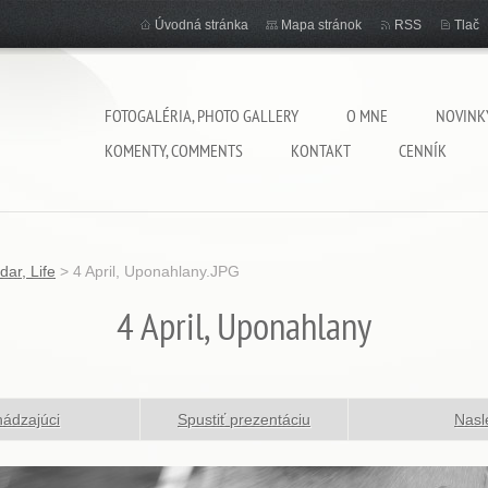
Úvodná stránka
Mapa stránok
RSS
Tlač
FOTOGALÉRIA, PHOTO GALLERY
O MNE
NOVINK
KOMENTY, COMMENTS
KONTAKT
CENNÍK
dar, Life
>
4 April, Uponahlany.JPG
4 April, Uponahlany
ádzajúci
Spustiť prezentáciu
Nasl