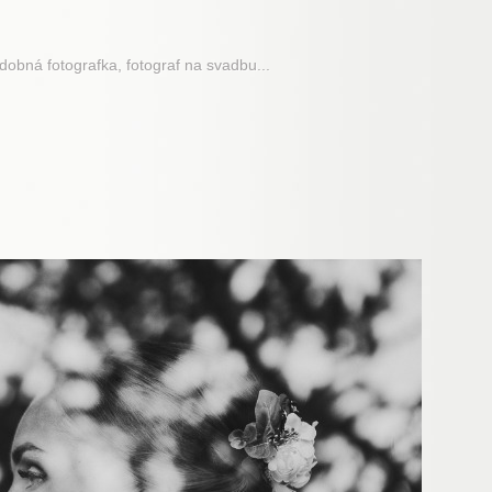
adobná fotografka, fotograf na svadbu...