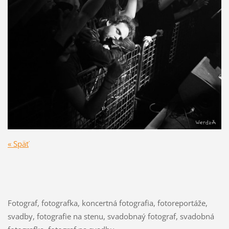
« Späť
Fotograf, fotografka, koncertná fotografia, fotoreportáže,
svadby, fotografie na stenu, svadobnaý fotograf, svadobná