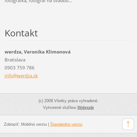
fotografka, fotograf na svadbu...
Kontakt
werdza, Veronika Klimonová
Bratislava
0903 759 786
info@wer
dza.sk
(c) 2008 Všetky práva vyhradené.
Vytvorené službou
Webnode
Zobraziť:
Mobilnú verziu
|
Štandardnú verziu