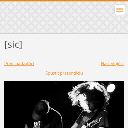
[sic]
Predchádzajúci
Nasledujúci
Spustiť prezentáciu