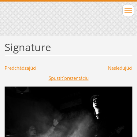
Signature
Predchádzajúci
Nasledujúci
Spustiť prezentáciu