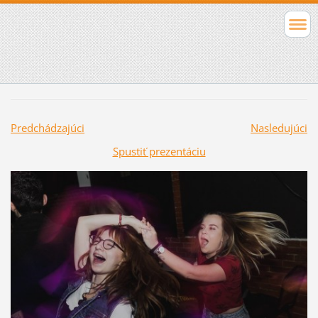
Predchádzajúci
Nasledujúci
Spustiť prezentáciu