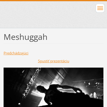
Meshuggah
Predchádzajúci
Spustiť prezentáciu