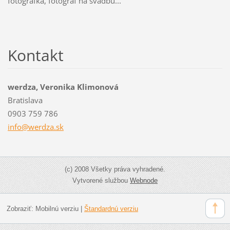
fotografka, fotograf na svadbu...
Kontakt
werdza, Veronika Klimonová
Bratislava
0903 759 786
info@wer
dza.sk
(c) 2008 Všetky práva vyhradené.
Vytvorené službou
Webnode
Zobraziť:
Mobilnú verziu
|
Štandardnú verziu