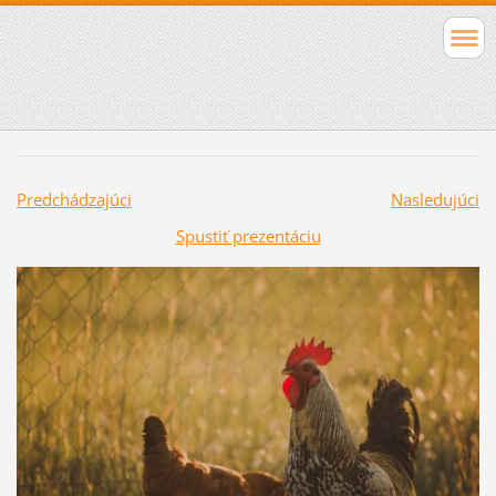
Predchádzajúci
Nasledujúci
Spustiť prezentáciu