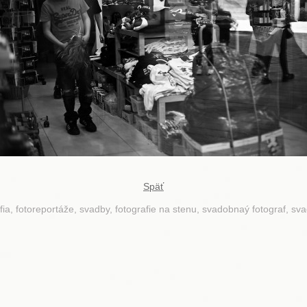
Späť
fia, fotoreportáže, svadby, fotografie na stenu, svadobnaý fotograf, sv