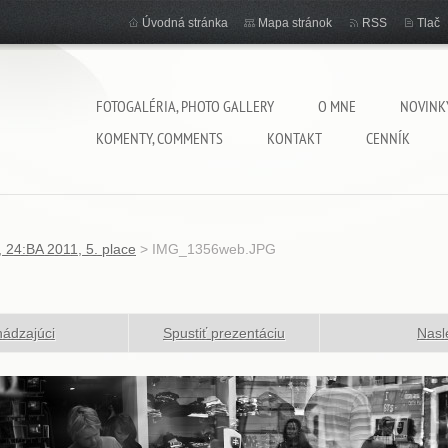
Úvodná stránka
Mapa stránok
RSS
Tlač
FOTOGALÉRIA, PHOTO GALLERY
O MNE
NOVINK
KOMENTY, COMMENTS
KONTAKT
CENNÍK
, 24:BA 2011, 5. place
>
IMG_1356web.JPG
ádzajúci
Spustiť prezentáciu
Nasl