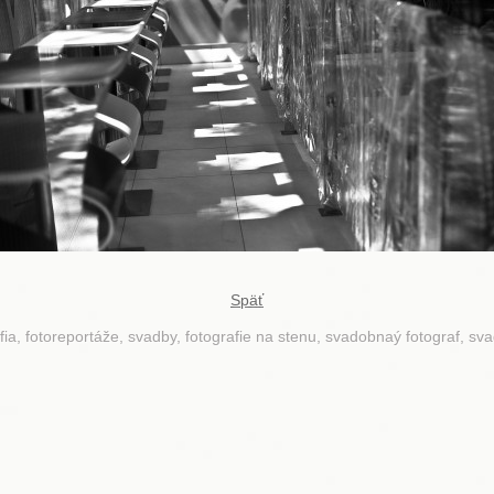
Späť
fia, fotoreportáže, svadby, fotografie na stenu, svadobnaý fotograf, sv