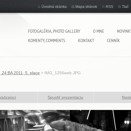
Úvodná stránka
Mapa stránok
RSS
Tlač
FOTOGALÉRIA, PHOTO GALLERY
O MNE
NOVINK
KOMENTY, COMMENTS
KONTAKT
CENNÍK
, 24:BA 2011, 5. place
>
IMG_1256web.JPG
ádzajúci
Spustiť prezentáciu
Nasl